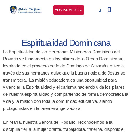
Ir
al
ADMISION-2024
contenido
QUIÉNES SOM
PROYECTO E
ADMISIÓN Y T
NUESTRAS 
Espiritualidad Dominicana
La Espiritualidad de las Hermanas Misioneras Dominicas del
Rosario se fundamenta en los pilares de la Orden Dominicana,
inspirado en el proyecto de fe de Domingo de Guzmán, quien a
través de sus hermanos quiso que la buena noticia de Jesús se
transmitiera. La misión educadora es una oportunidad para
vivenciar la Espiritualidad y el carisma haciendo vida los pilares
de nuestra espiritualidad y compartiendo de forma democrática la
vida y la misión con toda la comunidad educativa, siendo
protagonistas en la tarea evangelizadora.
En María, nuestra Señora del Rosario, reconocemos a la
discípula fiel, a la mujer orante, trabajadora, fraterna, disponible,