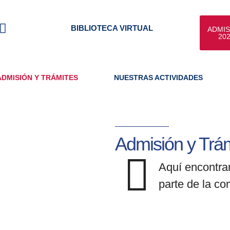
Y
BIBLIOTECA VIRTUAL
ADMIS
o
20
u
t
u
ADMISIÓN Y TRÁMITES
NUESTRAS ACTIVIDADES
b
e
Admisión y Trá
Aquí encontrar
parte de la c