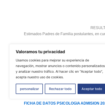
RESULT
Estimados Padres de Familia postulantes, en cu
RESULTADOS DE PRIMERA CONVOCATORI
Valoramos tu privacidad
Usamos cookies para mejorar su experiencia de
Estimada comunidad en general, publicamos la 2d
navegación, mostrar anuncios o contenido personalizados
y analizar nuestro tráfico. Al hacer clic en "Aceptar todo",
acepta nuestro uso de cookies.
2DA CONVOCATORIA – ADMISIÓN 2027 – IN
personalizar
Rechazar todo
Aceptar todo
FICHA DE INSCRIPCION PROCESO ADMISIO
FICHA DE DATOS PSICOLOGIA ADMISION 202