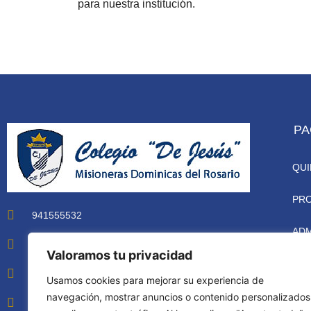
para nuestra institución.
PA
QU
PR
941555532
ADM
Horario atención: Lunes a Viernes 8 am a 5 pm
Valoramos tu privacidad
NUE
secretaria@colegiodejesus.edu.pe
Usamos cookies para mejorar su experiencia de
CO
navegación, mostrar anuncios o contenido personalizados
Avenida Brasil 2470 – Pueblo Libre – Lima