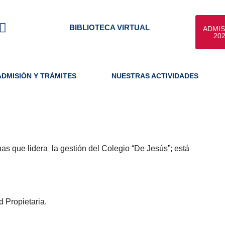
Y
BIBLIOTECA VIRTUAL
ADMIS
o
20
u
t
u
ADMISIÓN Y TRÁMITES
NUESTRAS ACTIVIDADES
b
e
s que lidera la gestión del Colegio “De Jesús”; está
 Propietaria.
a