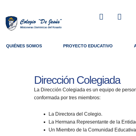
Ir
F
I
al
a
n
contenido
c
s
e
t
b
a
QUIÉNES SOMOS
PROYECTO EDUCATIVO
o
g
o
r
k
a
m
Dirección Colegiada
La Dirección Colegiada es un equipo de persona
conformada por tres miembros:
La Directora del Colegio.
La Hermana Representante de la Entidad
Un Miembro de la Comunidad Educativ